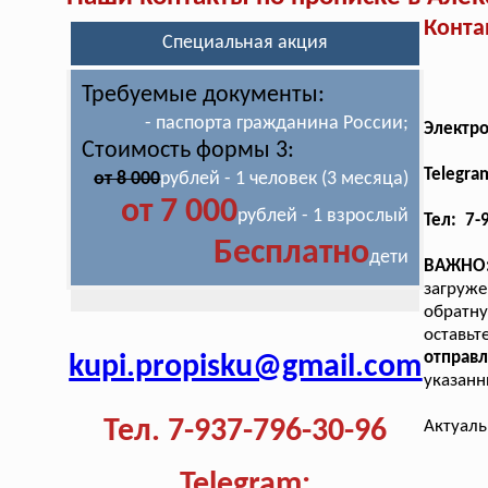
Конта
Специальная акция
Требуемые документы:
- паспорта гражданина России;
Электр
Стоимость формы 3:
Telegra
от 8 000
рублей - 1 человек (3 месяца)
от 7 000
рублей - 1 взрослый
Тел: 7-
Бесплатно
дети
ВАЖНО
загруж
обратну
оставь
отправ
kupi.propisku@gmail.com
указанн
Тел. 7-937-796-30-96
Актуаль
Telegram: